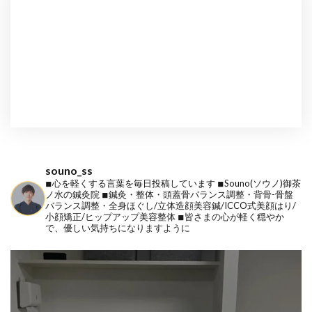
souno_ss
◾︎心を軽くする言葉を毎日投稿しています
◾︎Souno(ソウノ)御茶
ノ水の鍼灸院
◾︎鍼灸・整体・頭蓋骨バランス調整・背骨-骨盤
バランス調整・全身ほぐし/立体造顔美容鍼/ICCO式美顔はり/
小顔矯正/ヒップアップ美容整体
◾︎皆さまの心が軽く穏やか
で、優しい気持ちになりますように