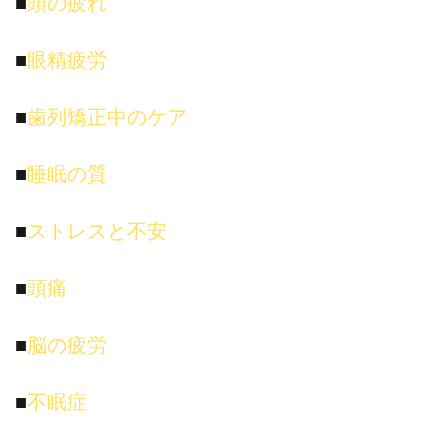
■
頭の疲れ
■
眼精疲労
■
歯列矯正中のケア
■
睡眠の質
■
ストレスと不安
■
頭痛
■
脳の疲労
■
不眠症