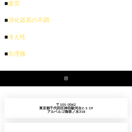
■
疲労
■
消化器系の不調
■
冷え性
■
生理痛
〒101-0062
東京都千代田区神田駿河台2-1-19
アルベルゴ御茶ノ水318