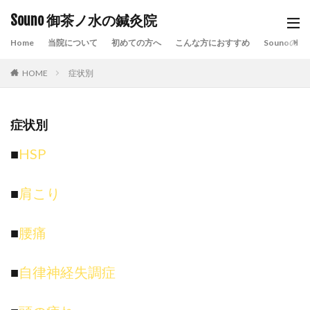
Souno 御茶ノ水の鍼灸院
Home
当院について
初めての方へ
こんな方におすすめ
Sounoの特
HOME
症状別
症状別
■
HSP
■
肩こり
■
腰痛
■
自律神経失調症