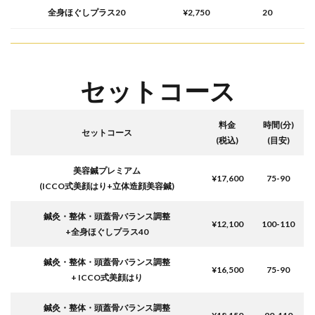
全身ほぐしプラス20
¥2,750
20
セットコース
料金
時間
(
分
)
セットコース
(税込)
(目安)
美容鍼プレミアム
¥17,600
75-90
(ICCO式美顔はり+立体造顔美容鍼)
鍼灸・整体・頭蓋骨バランス調整
¥12,100
100-110
+全身ほぐしプラス40
鍼灸・整体・頭蓋骨バランス調整
¥16,500
75-90
+ ICCO式美顔はり
鍼灸・整体・頭蓋骨バランス調整