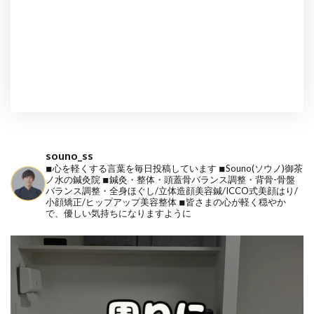
souno_ss
◾︎心を軽くする言葉を毎日投稿しています
◾︎Souno(ソウノ)御茶
ノ水の鍼灸院
◾︎鍼灸・整体・頭蓋骨バランス調整・背骨-骨盤
バランス調整・全身ほぐし/立体造顔美容鍼/ICCO式美顔はり/
小顔矯正/ヒップアップ美容整体
◾︎皆さまの心が軽く穏やか
で、優しい気持ちになりますように