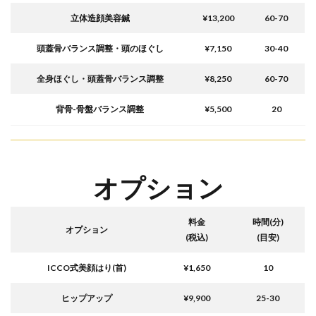
立体造顔美容鍼
¥13,200
60-70
頭蓋骨バランス調整・頭のほぐし
¥7,150
30-40
全身ほぐし・頭蓋骨バランス調整
¥8,250
60-70
背骨-骨盤バランス調整
¥5,500
20
オプション
料金
時間(
分
)
オプション
(税込)
(目安)
ICCO式美顔はり(首)
¥1,650
10
ヒップアップ
¥9,900
25-30