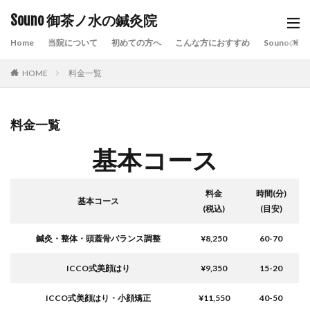
Souno 御茶ノ水の鍼灸院
Home
当院について
初めての方へ
こんな方におすすめ
Sounoの特
HOME
料金一覧
料金一覧
基本コース
料金
時間(
分
)
基本コース
(税込)
(目安)
鍼灸・整体・頭蓋骨バランス調整
¥8,250
60-70
ICCO式美顔はり
¥9,350
15-20
ICCO式美顔はり・小顔矯正
¥11,550
40-50