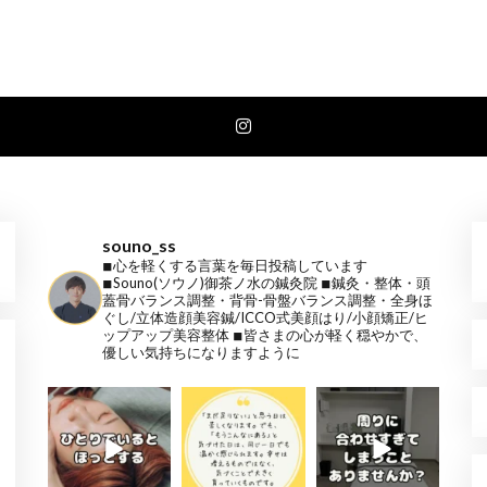
souno_ss
◾︎心を軽くする言葉を毎日投稿しています
◾︎Souno(ソウノ)御茶ノ水の鍼灸院
◾︎鍼灸・整体・頭
蓋骨バランス調整・背骨-骨盤バランス調整・全身ほ
ぐし/立体造顔美容鍼/ICCO式美顔はり/小顔矯正/ヒ
ップアップ美容整体
◾︎皆さまの心が軽く穏やかで、
優しい気持ちになりますように