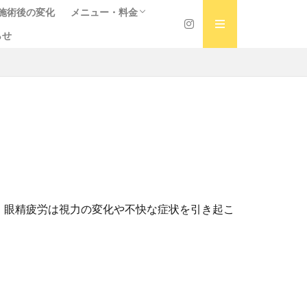
施術後の変化
メニュー・料金
・写真撮影前の美容ケア
らせ
初回料金・時間
回数券
・写真撮影前の美容ケア
。眼精疲労は視力の変化や不快な症状を引き起こ