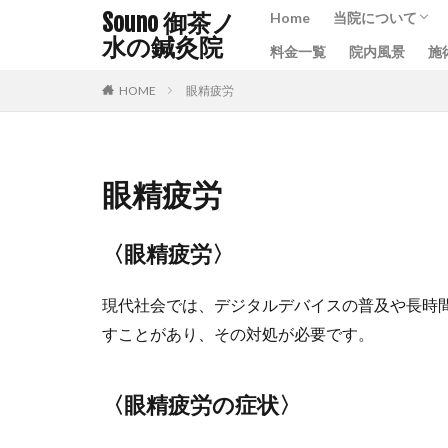
Souno 御茶ノ
Home
当院について
水の鍼灸院
料金一覧
院内風景
施
Souno紹介動画
プライバシーに
HOME
眼精疲労
眼精疲労
〈眼精疲労〉
現代社会では、デジタルデバイスの普及や長時
すことがあり、その対処が必要です。
〈眼精疲労の症状〉