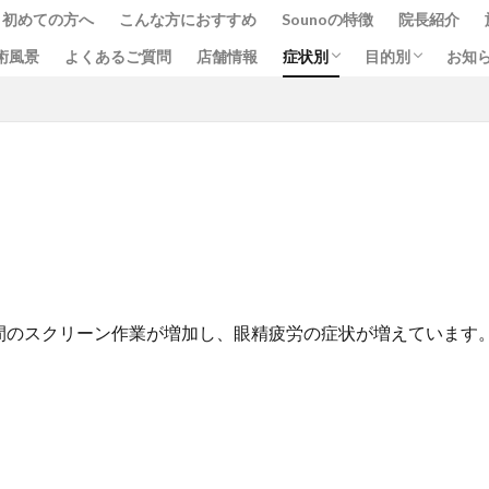
初めての方へ
こんな方におすすめ
Sounoの特徴
院長紹介
HSP
肩こり
腰痛
自律神経失調症
頭の疲れ
眼精疲労
歯列矯正中のケア
睡眠の質
ストレスと不安
頭痛
脳の疲労
不眠症
疲労
消化器系の不調
冷え性
生理痛
結婚式・前撮り
術風景
よくあるご質問
店舗情報
症状別
目的別
お知
ついて
HSP
肩こり
腰痛
自律神経失調症
頭の疲れ
眼精疲労
歯列矯正中のケア
睡眠の質
ストレスと不安
頭痛
脳の疲労
不眠症
疲労
消化器系の不調
冷え性
生理痛
結婚式・前撮り
間のスクリーン作業が増加し、眼精疲労の症状が増えています