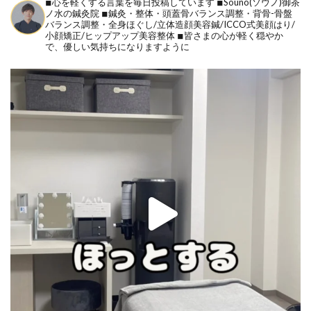
◾︎心を軽くする言葉を毎日投稿しています
◾︎Souno(ソウノ)御茶
ノ水の鍼灸院
◾︎鍼灸・整体・頭蓋骨バランス調整・背骨-骨盤
バランス調整・全身ほぐし/立体造顔美容鍼/ICCO式美顔はり/
小顔矯正/ヒップアップ美容整体
◾︎皆さまの心が軽く穏やか
で、優しい気持ちになりますように